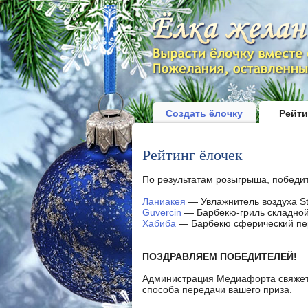
Создать ёлочку
Рейти
Рейтинг ёлочек
По результатам розыгрыша, победи
Ланиакея
— Увлажнитель воздуха S
Guvercin
— Барбекю-гриль складной
Хабиба
— Барбекю сферический пер
ПОЗДРАВЛЯЕМ ПОБЕДИТЕЛЕЙ!
Администрация Медиафорта свяжется
способа передачи вашего приза.