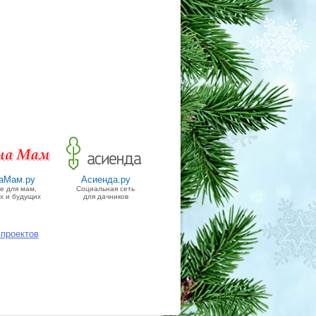
аМам.ру
Асиенда.ру
 для мам,
Социальная сеть
х и будущих
для дачников
 проектов