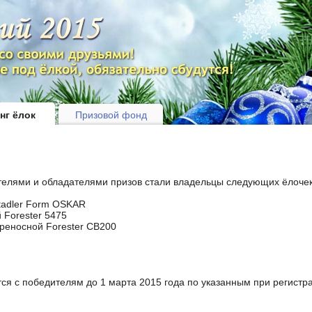
нг ёлок
Призовой фонд
телями и обладателями призов стали владельцы следующих ёлочек
tadler Form OSKAR
 Forester 5475
еносной Forester CB200
 с победителям до 1 марта 2015 года по указанным при регистра