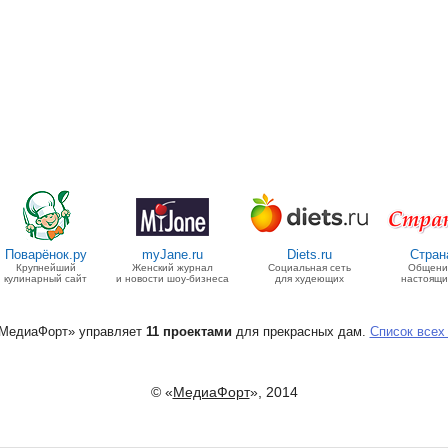
Поварёнок.ру
myJane.ru
Diets.ru
Стран
Крупнейший
Женский журнал
Социальная сеть
Общение
кулинарный сайт
и новости шоу-бизнеса
для худеющих
настоящи
«МедиаФорт» управляет
11 проектами
для прекрасных дам.
Список всех
© «
МедиаФорт
», 2014